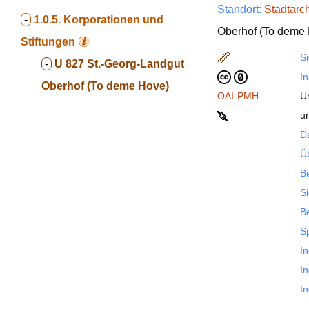
Standort:
Stadtarc
-
1.0.5.
Korporationen und
Oberhof (To deme
Stiftungen
Si
-
U 827 St.-Georg-Landgut
In
Oberhof (To deme Hove)
OAI-PMH
U
u
D
Ü
B
S
Be
S
In
In
In