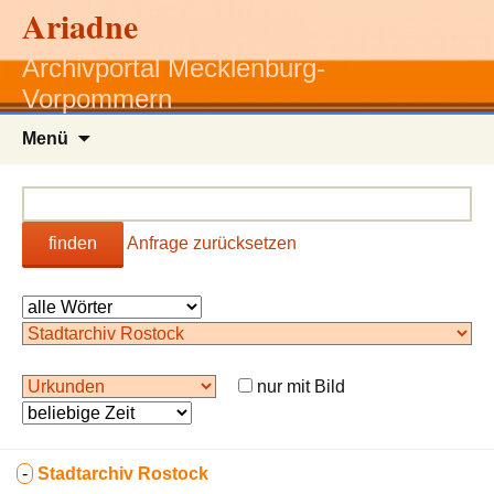
Ariadne
Archivportal Mecklenburg-
Vorpommern
Zum
Menü
Inhalt
springen
finden
Anfrage zurücksetzen
nur mit Bild
-
Stadtarchiv Rostock