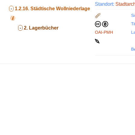
Standort:
Stadtarc
-
1.2.16.
Städtische Wollniederlage
Si
Ti
-
2. Lagerbücher
OAI-PMH
La
B