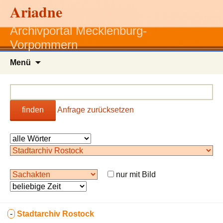
Ariadne
Archivportal Mecklenburg-
Vorpommern
Zum
Menü
Inhalt
springen
finden
Anfrage zurücksetzen
nur mit Bild
-
Stadtarchiv Rostock