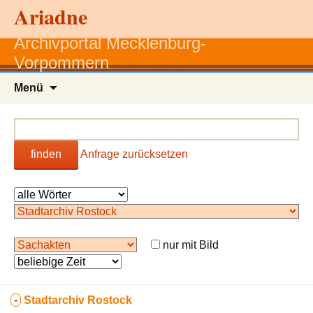
Ariadne
Archivportal Mecklenburg-
Vorpommern
Zum
Menü
Inhalt
springen
finden
Anfrage zurücksetzen
nur mit Bild
-
Stadtarchiv Rostock