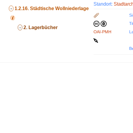
Standort:
Stadtarc
-
1.2.16.
Städtische Wollniederlage
Si
Ti
-
2. Lagerbücher
OAI-PMH
La
B