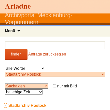
Ariadne
Archivportal Mecklenburg-
Vorpommern
Zum
Menü
Inhalt
springen
finden
Anfrage zurücksetzen
nur mit Bild
-
Stadtarchiv Rostock