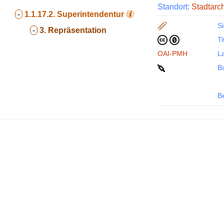
Standort:
Stadtarc
-
1.1.17.2.
Superintendentur
Si
-
3. Repräsentation
Ti
OAI-PMH
La
B
B