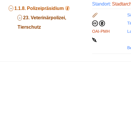
Standort:
Stadtarc
-
1.1.8.
Polizeipräsidium
Si
-
23. Veterinärpolizei,
Ti
Tierschutz
OAI-PMH
La
B