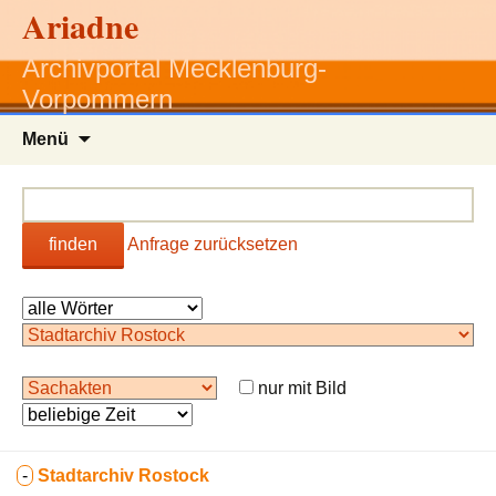
Ariadne
Archivportal Mecklenburg-
Vorpommern
Zum
Menü
Inhalt
springen
finden
Anfrage zurücksetzen
nur mit Bild
-
Stadtarchiv Rostock