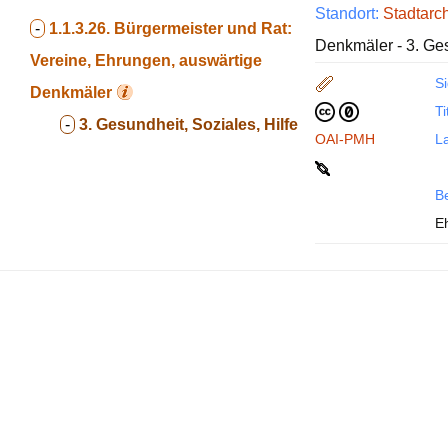
Standort:
Stadtarc
-
1.1.3.26.
Bürgermeister und Rat:
Denkmäler - 3. Ges
Vereine, Ehrungen, auswärtige
Si
Denkmäler
Ti
-
3. Gesundheit, Soziales, Hilfe
OAI-PMH
La
B
E