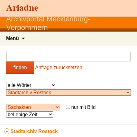
Ariadne
Archivportal Mecklenburg-
Vorpommern
Zum
Menü
Inhalt
springen
finden
Anfrage zurücksetzen
nur mit Bild
-
Stadtarchiv Rostock