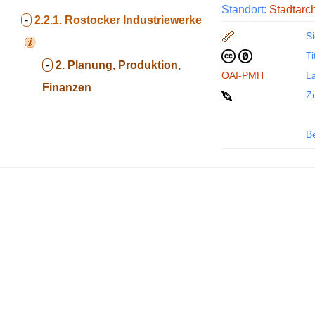
Standort:
Stadtarc
-
2.2.1.
Rostocker Industriewerke
Si
Ti
-
2. Planung, Produktion,
OAI-PMH
La
Finanzen
Z
B