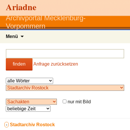
Ariadne
Archivportal Mecklenburg-
Vorpommern
Zum
Menü
Inhalt
springen
finden
Anfrage zurücksetzen
nur mit Bild
-
Stadtarchiv Rostock