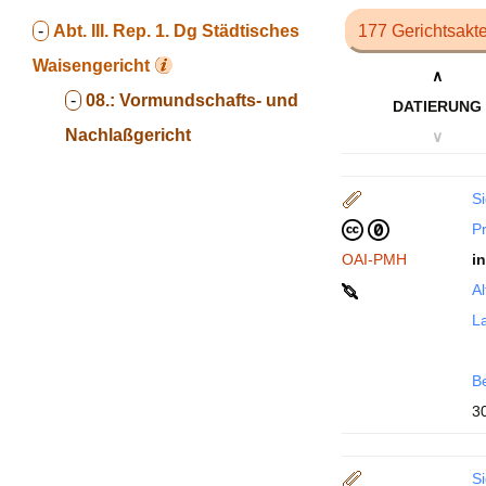
-
Abt. III. Rep. 1. Dg
Städtisches
177 Gerichtsakt
Waisengericht
∧
-
08.:
Vormundschafts- und
DATIERUNG
Nachlaßgericht
∨
Si
P
OAI-PMH
i
Al
La
B
3
Si