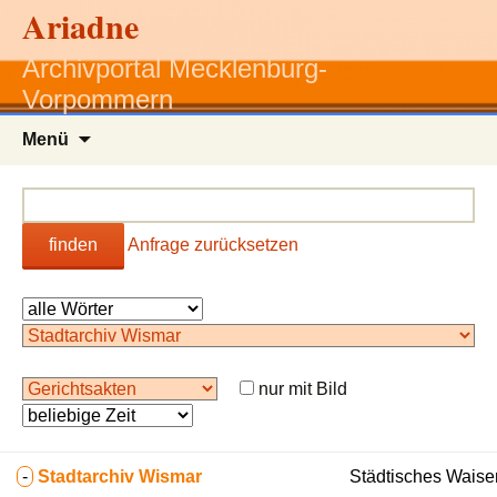
Ariadne
Archivportal Mecklenburg-
Vorpommern
Zum
Menü
Inhalt
springen
finden
Anfrage zurücksetzen
nur mit Bild
-
Stadtarchiv Wismar
Städtisches Waise