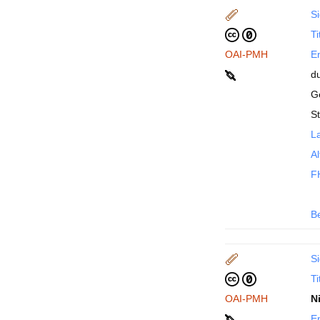
Si
Ti
OAI-PMH
En
d
G
S
La
Al
F
B
Si
Ti
OAI-PMH
N
En