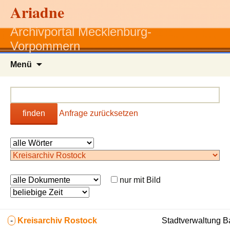
Ariadne
Archivportal Mecklenburg-
Vorpommern
Zum
Menü
Inhalt
springen
finden
Anfrage zurücksetzen
nur mit Bild
-
Kreisarchiv Rostock
Stadtverwaltung B