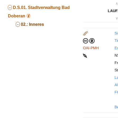
∧
-
D.S.01.
Stadtverwaltung Bad
LAUF
Doberan
∨
-
02.:
Inneres
Si
Ti
OAI-PMH
En
N
Fr
S
La
Al
F
B