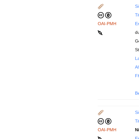
Si
Ti
OAI-PMH
En
d
G
S
La
Al
F
B
Si
Ti
OAI-PMH
N
En