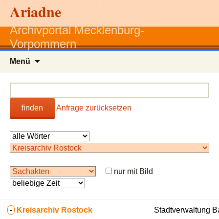
Ariadne
Archivportal Mecklenburg-
Vorpommern
Zum
Menü
Inhalt
springen
finden
Anfrage zurücksetzen
nur mit Bild
-
Kreisarchiv Rostock
Stadtverwaltung B