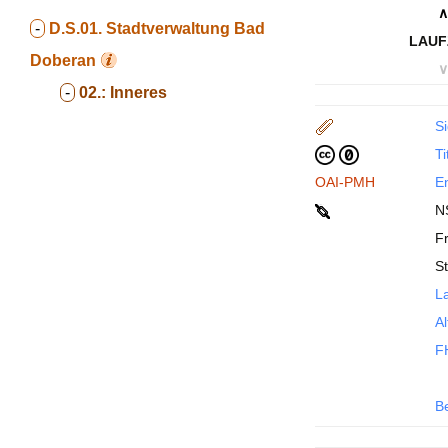
∧
-
D.S.01.
Stadtverwaltung Bad
LAUF
Doberan
∨
-
02.:
Inneres
Si
Ti
OAI-PMH
En
N
Fr
S
La
Al
F
B