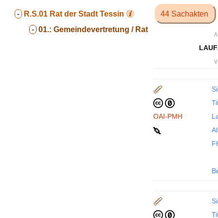
-
R.S.01
Rat der Stadt Tessin
44 Sachakten
-
01.:
Gemeindevertretung / Rat
∧
LAUF
∨
Si
Ti
OAI-PMH
La
Al
F
B
Si
Ti