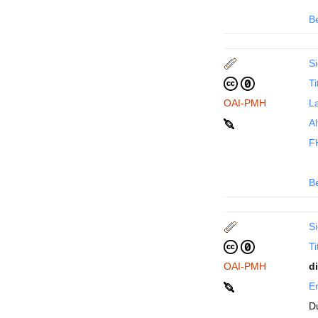
B
Si
Ti
OAI-PMH
La
Al
F
B
Si
Ti
OAI-PMH
d
En
D