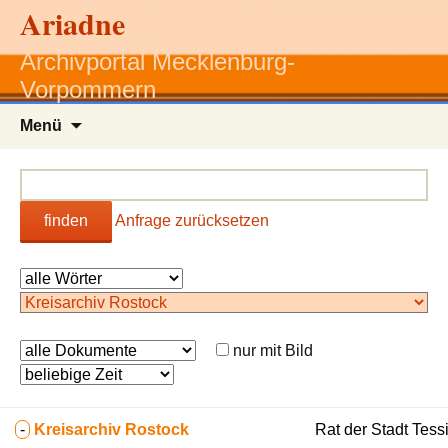
Ariadne
Archivportal Mecklenburg-
Vorpommern
Zum
Menü
Inhalt
springen
finden
Anfrage zurücksetzen
nur mit Bild
-
Kreisarchiv Rostock
Rat der Stadt Tess