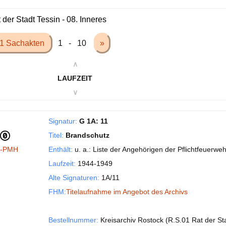
 der Stadt Tessin - 08. Inneres
1 Sachakten
1 - 10
»
∧
LAUFZEIT
∨
Signatur:
G 1A: 11
Titel:
Brandschutz
I-PMH
Enthält:
u. a.: Liste der Angehörigen der Pflichtfeuerwe
Laufzeit:
1944-1949
Alte Signaturen:
1A/11
FHM:
Titelaufnahme im Angebot des Archivs
Bestellnummer:
Kreisarchiv Rostock (R.S.01 Rat der St