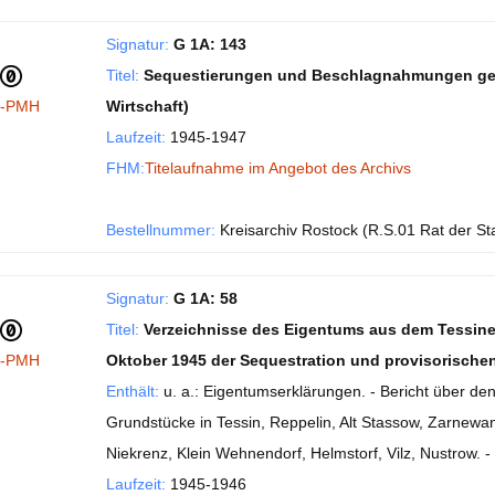
Signatur:
G 1A: 143
Titel:
Sequestierungen und Beschlagnahmungen gemä
I-PMH
Wirtschaft)
Laufzeit:
1945-1947
FHM:
Titelaufnahme im Angebot des Archivs
Bestellnummer:
Kreisarchiv Rostock (R.S.01 Rat der St
Signatur:
G 1A: 58
Titel:
Verzeichnisse des Eigentums aus dem Tessine
I-PMH
Oktober 1945 der Sequestration und provisorische
Enthält:
u. a.: Eigentumserklärungen. - Bericht über d
Grundstücke in Tessin, Reppelin, Alt Stassow, Zarnewan
Niekrenz, Klein Wehnendorf, Helmstorf, Vilz, Nustrow. -
Laufzeit:
1945-1946