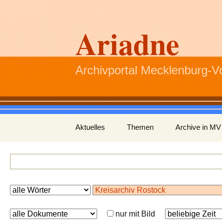
Ariadne
Archivportal Mecklenburg-
Zum
Aktuelles
Themen
Archive in MV
Inhalt
springen
nur mit Bild