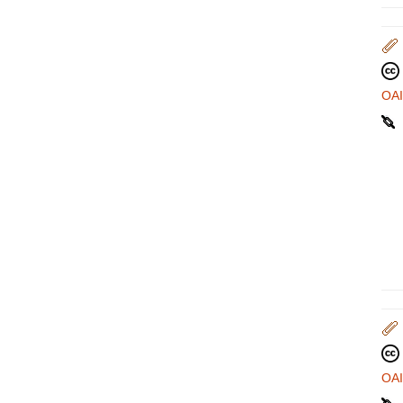
OA
OA