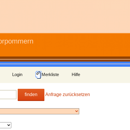
Vorpommern
Login
Merkliste
Hilfe
finden
Anfrage zurücksetzen