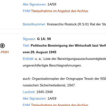
Alte Signaturen:
1A/58
FHM:
Titelaufnahme im Angebot des Archivs
Bestellnummer:
Kreisarchiv Rostock (R.S.01 Rat der St
Signatur:
G 1A: 59
Titel:
Politische Bereinigung der Wirtschaft laut 
I-PMH
vom 29. August 1945
Enthält:
u. a.: Liste der Bereinigungsausschussmitglied
ungerechtfertigte Beschlagnahmungen.
auch: Organisationsplan der Ortsgruppe Tessin der N
russischen Sicherheitsdienst, 1947.
Laufzeit:
1945-1948
Alte Signaturen:
1A/59
FHM:
Titelaufnahme im Angebot des Archivs