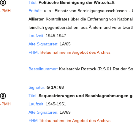
Titel:
Politische Bereinigung der Wirtschaft
I-PMH
Enthält:
u. a.: Einsatz von Bereinigungsausschüssen. - 
Alliierten Kontrollrates über die Entfernung von Nationa
feindlich gegenüberstehen, aus Ämtern und verantwort
Laufzeit:
1945-1947
Alte Signaturen:
1A/65
FHM:
Titelaufnahme im Angebot des Archivs
Bestellnummer:
Kreisarchiv Rostock (R.S.01 Rat der St
Signatur:
G 1A: 68
Titel:
Sequestrierungen und Beschlagnahmungen gem
I-PMH
Laufzeit:
1945-1951
Alte Signaturen:
1A/69
FHM:
Titelaufnahme im Angebot des Archivs