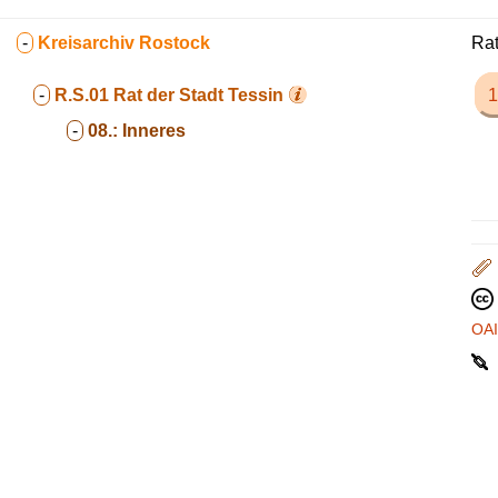
-
Kreisarchiv Rostock
Rat
-
R.S.01
Rat der Stadt Tessin
1
-
08.:
Inneres
OA