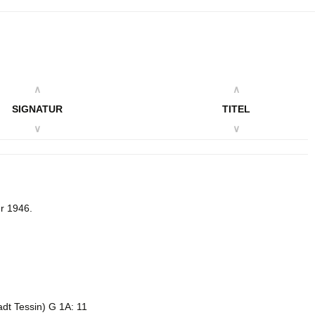
∧
∧
SIGNATUR
TITEL
∨
∨
hr 1946.
adt Tessin) G 1A: 11