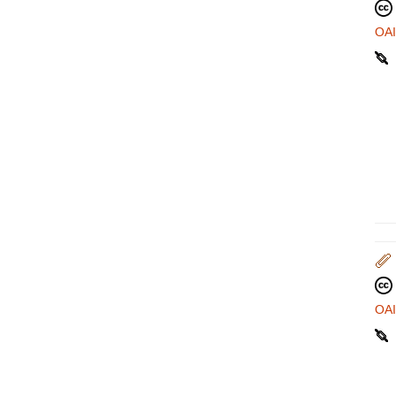
OA
OA