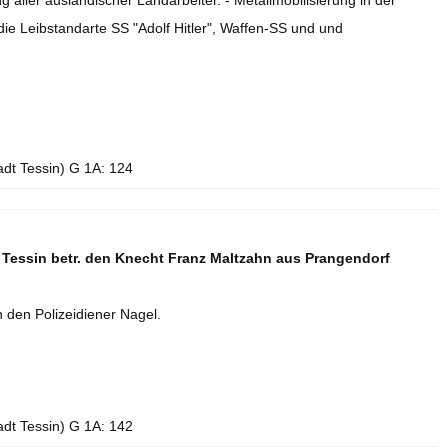
ller ausländischer Landarbeiter. - Metallmobilisierung in der
 die Leibstandarte SS "Adolf Hitler", Waffen-SS und und
adt Tessin) G 1A: 124
Tessin betr. den Knecht Franz Maltzahn aus Prangendorf
 den Polizeidiener Nagel.
adt Tessin) G 1A: 142