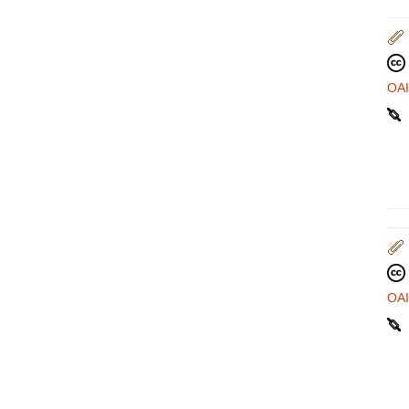
OA
OA