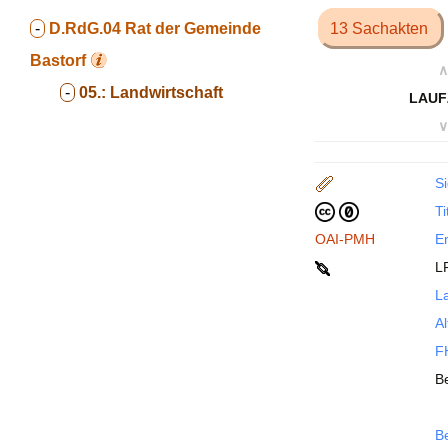
-
D.RdG.04
Rat der Gemeinde
13 Sachakten
Bastorf
∧
-
05.:
Landwirtschaft
LAUF
∨
Si
Ti
OAI-PMH
En
L
La
Al
FH
B
B