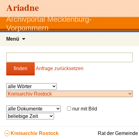
Ariadne
Archivportal Mecklenburg-
Vorpommern
Zum
Menü
Inhalt
springen
finden
Anfrage zurücksetzen
nur mit Bild
-
Kreisarchiv Rostock
Rat der Gemeinde B