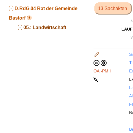
-
D.RdG.04
Rat der Gemeinde
13 Sachakten
Bastorf
∧
-
05.:
Landwirtschaft
LAUF
∨
Si
Ti
OAI-PMH
En
L
La
Al
FH
B
B