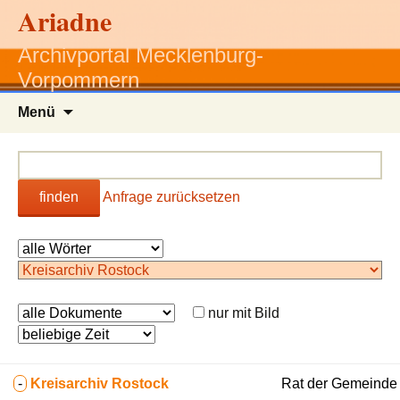
Ariadne
Archivportal Mecklenburg-
Vorpommern
Zum
Menü
Inhalt
springen
finden
Anfrage zurücksetzen
nur mit Bild
-
Kreisarchiv Rostock
Rat der Gemeinde B