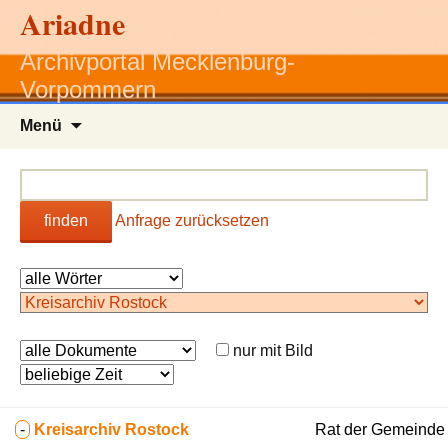
Ariadne
Archivportal Mecklenburg-
Vorpommern
Zum
Menü
Inhalt
springen
finden
Anfrage zurücksetzen
nur mit Bild
-
Kreisarchiv Rostock
Rat der Gemeinde 