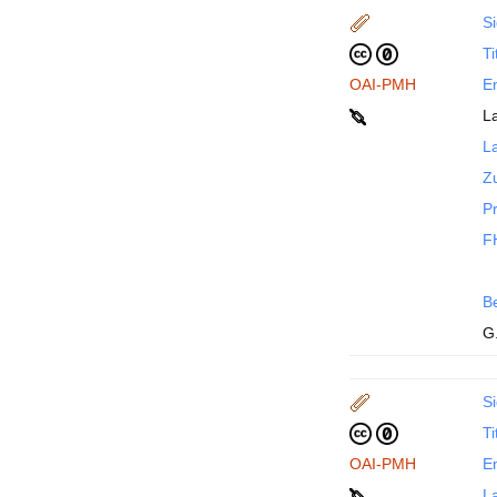
Si
Ti
OAI-PMH
En
L
La
Z
P
F
B
G
Si
Ti
OAI-PMH
En
La