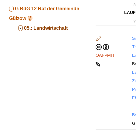
∧
-
G.RdG.12
Rat der Gemeinde
LAUF
Gülzow
∨
-
05.:
Landwirtschaft
Si
Ti
OAI-PMH
En
B
La
Z
P
F
B
G