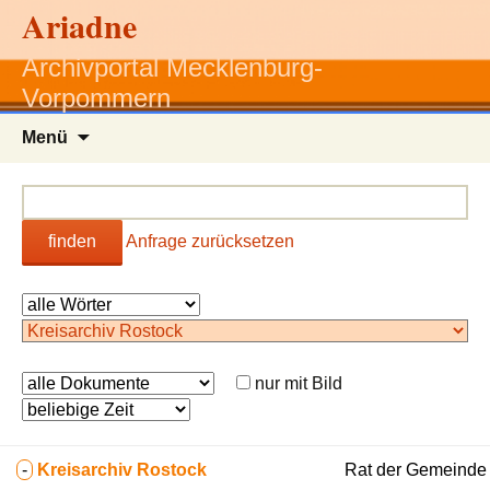
Ariadne
Archivportal Mecklenburg-
Vorpommern
Zum
Menü
Inhalt
springen
finden
Anfrage zurücksetzen
nur mit Bild
-
Kreisarchiv Rostock
Rat der Gemeinde 