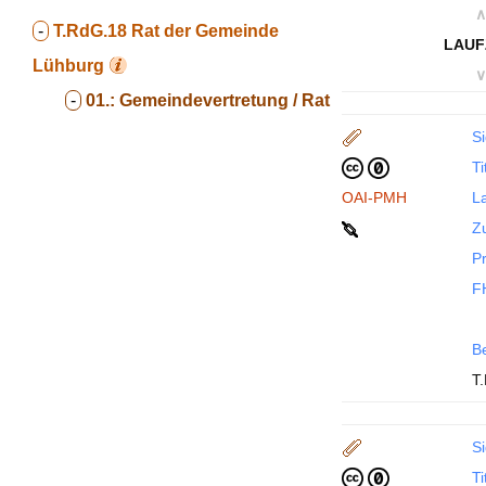
∧
-
T.RdG.18
Rat der Gemeinde
LAUF
Lühburg
∨
-
01.:
Gemeindevertretung / Rat
Si
Ti
OAI-PMH
La
Z
P
F
B
T
Si
Ti