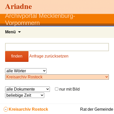
Ariadne
Archivportal Mecklenburg-
Vorpommern
Zum
Menü
Inhalt
springen
finden
Anfrage zurücksetzen
nur mit Bild
-
Kreisarchiv Rostock
Rat der Gemeinde 