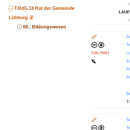
∧
-
T.RdG.18
Rat der Gemeinde
LAUF
Lühburg
∨
-
06.:
Bildungswesen
Si
Ti
OAI-PMH
La
Z
P
F
B
T
Si
Ti