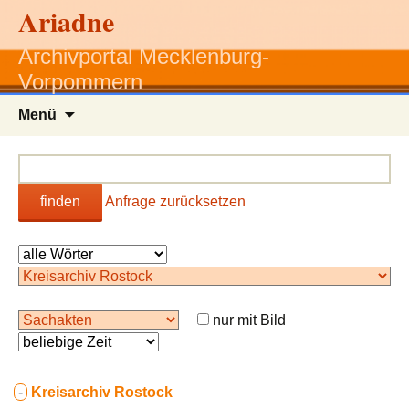
Ariadne
Archivportal Mecklenburg-
Vorpommern
Zum
Menü
Inhalt
springen
finden
Anfrage zurücksetzen
nur mit Bild
-
Kreisarchiv Rostock