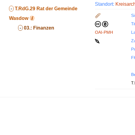
Standort:
Kreisarc
-
T.RdG.29
Rat der Gemeinde
Si
Wasdow
Ti
-
03.:
Finanzen
OAI-PMH
La
Z
P
F
B
T