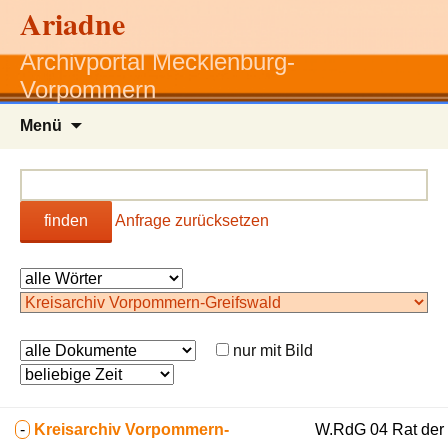
Ariadne
Archivportal Mecklenburg-
Vorpommern
Zum
Menü
Inhalt
springen
finden
Anfrage zurücksetzen
nur mit Bild
-
Kreisarchiv Vorpommern-
W.RdG 04 Rat der 