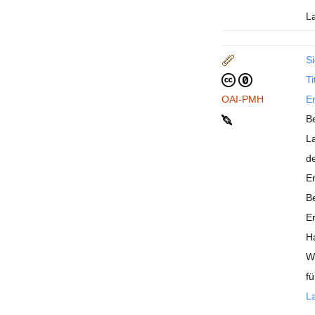
L
Si
Ti
OAI-PMH
En
B
L
de
Er
Be
Er
Ha
W
f
La