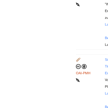
"W
Er
z
La
B
L
Si
Ti
OAI-PMH
En
V
Pl
La
B