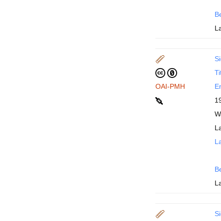
B
L
Si
Ti
OAI-PMH
En
1
W
L
La
B
L
Si