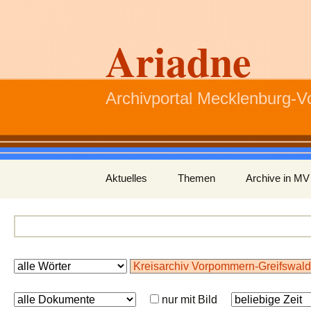
Ariadne
Archivportal Mecklenburg-
Zum
Aktuelles
Themen
Archive in MV
Inhalt
springen
nur mit Bild