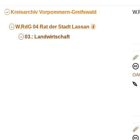
-
Kreisarchiv Vorpommern-Greifswald
W.R
-
W.RdG 04
Rat der Stadt Lassan
-
03.:
Landwirtschaft
OA