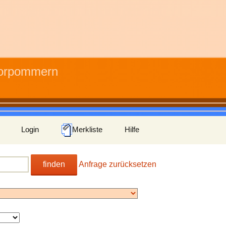
Vorpommern
Login
Merkliste
Hilfe
finden
Anfrage zurücksetzen