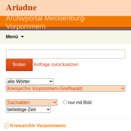
Ariadne
Archivportal Mecklenburg-
Vorpommern
Zum
Menü
Inhalt
springen
finden
Anfrage zurücksetzen
nur mit Bild
-
Kreisarchiv Vorpommern-