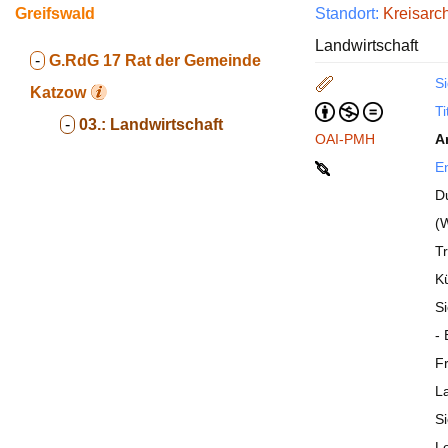
Greifswald
Standort:
Kreisarc
Landwirtschaft
-
G.RdG 17
Rat der Gemeinde
Si
Katzow
Ti
-
03.:
Landwirtschaft
OAI-PMH
A
En
D
(
Tr
K
Si
-
F
L
S
L