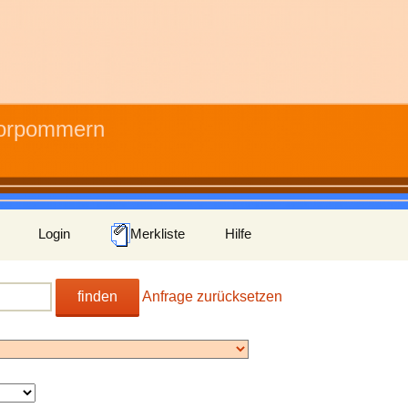
Vorpommern
Login
Merkliste
Hilfe
finden
Anfrage zurücksetzen