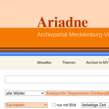
Ariadne
Archivportal Mecklenburg-
Zum
Aktuelles
Themen
Archive in MV
Inhalt
springen
nur mit Bild