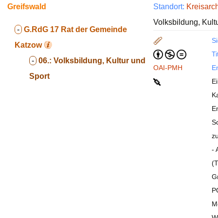
Greifswald
Standort:
Kreisarc
Volksbildung, Kult
-
G.RdG 17
Rat der Gemeinde
Si
Katzow
Ti
-
06.:
Volksbildung, Kultur und
OAI-PMH
En
Sport
E
Ka
En
Sc
z
-
(
Gr
PO
M
W