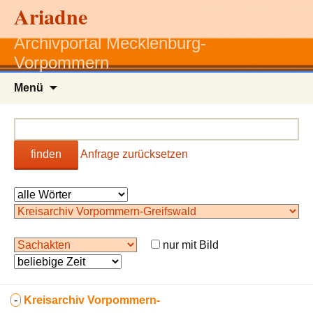
Ariadne
Archivportal Mecklenburg-
Vorpommern
Zum
Menü
Inhalt
springen
finden
Anfrage zurücksetzen
nur mit Bild
-
Kreisarchiv Vorpommern-