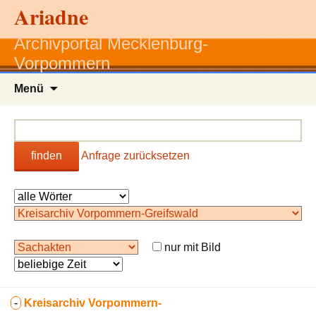
Ariadne
Archivportal Mecklenburg-
Vorpommern
Zum
Menü
Inhalt
springen
finden
Anfrage zurücksetzen
nur mit Bild
-
Kreisarchiv Vorpommern-