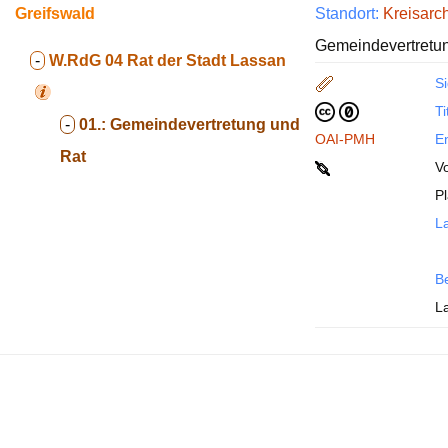
Greifswald
Standort:
Kreisarc
Gemeindevertretu
-
W.RdG 04
Rat der Stadt Lassan
Si
Ti
-
01.:
Gemeindevertretung und
OAI-PMH
En
Rat
V
Pl
La
B
L