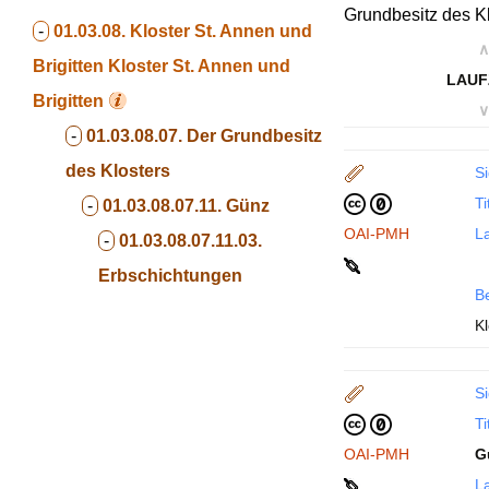
Grundbesitz des Kl
-
01.03.08. Kloster St. Annen und
∧
Brigitten
Kloster St. Annen und
LAUF
Brigitten
∨
-
01.03.08.07. Der Grundbesitz
des Klosters
Si
Ti
-
01.03.08.07.11. Günz
OAI-PMH
La
-
01.03.08.07.11.03.
Erbschichtungen
B
Kl
Si
Ti
OAI-PMH
G
La