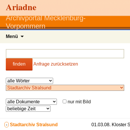
Ariadne
Archivportal Mecklenburg-
Vorpommern
Zum
Menü
Inhalt
springen
finden
Anfrage zurücksetzen
nur mit Bild
-
Stadtarchiv Stralsund
01.03.08. Kloster S