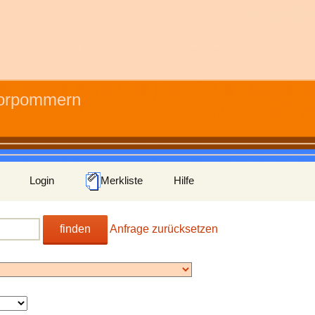
Vorpommern
Login
Merkliste
Hilfe
finden
Anfrage zurücksetzen