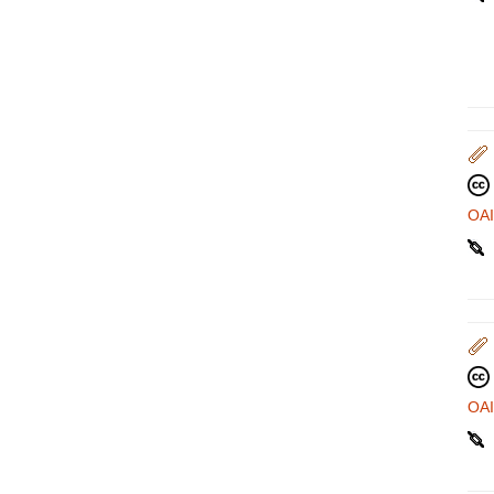
OA
OA