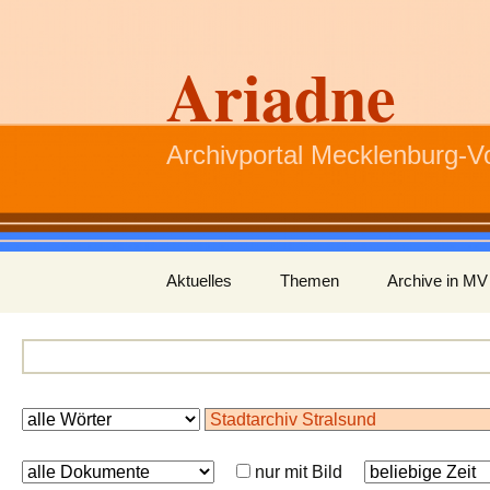
Ariadne
Archivportal Mecklenburg-
Zum
Aktuelles
Themen
Archive in MV
Inhalt
springen
nur mit Bild