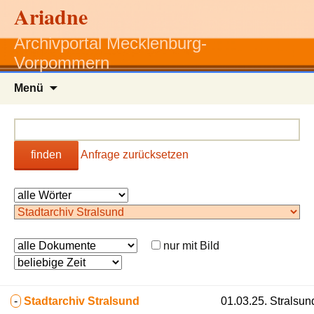
Ariadne
Archivportal Mecklenburg-
Vorpommern
Zum
Menü
Inhalt
springen
finden
Anfrage zurücksetzen
nur mit Bild
-
Stadtarchiv Stralsund
01.03.25. Stralsu