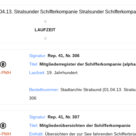
04.13. Stralsunder Schifferkompanie Stralsunder Schifferkompan
∧
LAUFZEIT
∨
Signatur:
Rep. 41, Nr. 306
Titel:
Mitgliederregister der Schifferkompanie (alph
I-PMH
Laufzeit:
19. Jahrhundert
Bestellnummer:
Stadtarchiv Stralsund (01.04.13. Stral
306
Signatur:
Rep. 41, Nr. 307
Titel:
Mitgliederübersichten der Schifferkompanie
I-PMH
Enthält:
Übersichten der zur See fahrenden Schifferbrüde