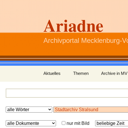
Ariadne
Archivportal Mecklenburg-
Zum
Aktuelles
Themen
Archive in MV
Inhalt
springen
nur mit Bild