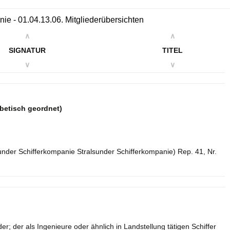
ie - 01.04.13.06. Mitgliederübersichten
∧
∧
SIGNATUR
TITEL
∨
∨
abetisch geordnet)
sunder Schifferkompanie Stralsunder Schifferkompanie) Rep. 41, Nr.
r; der als Ingenieure oder ähnlich in Landstellung tätigen Schiffer