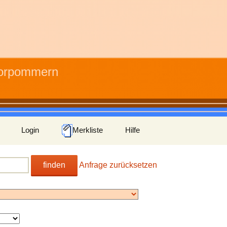
Vorpommern
Login
Merkliste
Hilfe
finden
Anfrage zurücksetzen