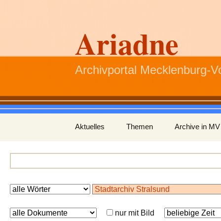
Ariadne
Archivportal Mecklenburg-
Zum
Aktuelles
Themen
Archive in MV
Inhalt
springen
nur mit Bild