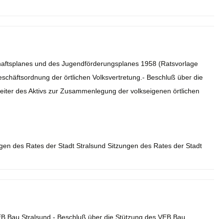
haftsplanes und des Jugendförderungsplanes 1958 (Ratsvorlage
chäftsordnung der örtlichen Volksvertretung.- Beschluß über die
Leiter des Aktivs zur Zusammenlegung der volkseigenen örtlichen
ngen des Rates der Stadt Stralsund Sitzungen des Rates der Stadt
EB Bau Stralsund.- Beschluß über die Stützung des VEB Bau