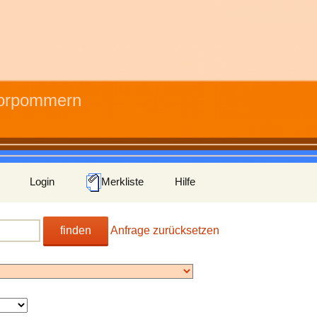
Vorpommern
Login
Merkliste
Hilfe
finden
Anfrage zurücksetzen