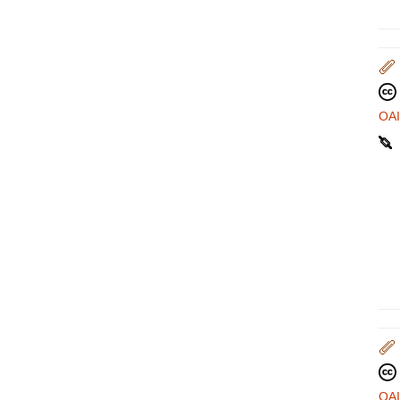
OA
OA