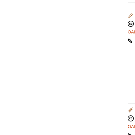
OA
OA