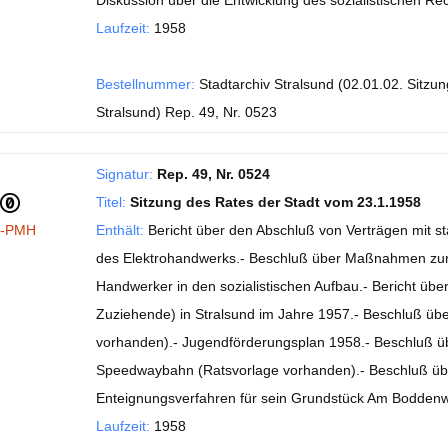
Diskussion über die Entwicklung des sozialistischen Rec
Laufzeit:
1958
Bestellnummer:
Stadtarchiv Stralsund (02.01.02. Sitzu
Stralsund) Rep. 49, Nr. 0523
Signatur:
Rep. 49, Nr. 0524
Titel:
Sitzung des Rates der Stadt vom 23.1.1958
I-PMH
Enthält:
Bericht über den Abschluß von Verträgen mit s
des Elektrohandwerks.- Beschluß über Maßnahmen zur Ei
Handwerker in den sozialistischen Aufbau.- Bericht üb
Zuziehende) in Stralsund im Jahre 1957.- Beschluß ü
vorhanden).- Jugendförderungsplan 1958.- Beschluß über d
Speedwaybahn (Ratsvorlage vorhanden).- Beschluß übe
Enteignungsverfahren für sein Grundstück Am Bodden
Laufzeit:
1958