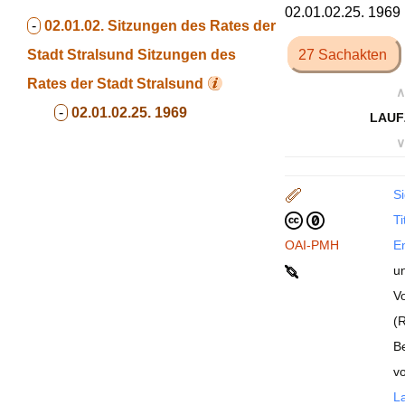
02.01.02.25. 1969
-
02.01.02. Sitzungen des Rates der
Stadt Stralsund
Sitzungen des
27 Sachakten
Rates der Stadt Stralsund
∧
-
02.01.02.25. 1969
LAUF
∨
Si
Ti
OAI-PMH
En
un
V
(
B
v
La