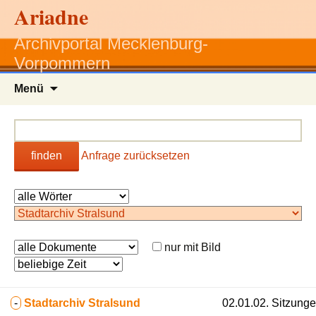
Ariadne
Archivportal Mecklenburg-
Vorpommern
Zum
Menü
Inhalt
springen
finden
Anfrage zurücksetzen
nur mit Bild
-
Stadtarchiv Stralsund
02.01.02. Sitzunge