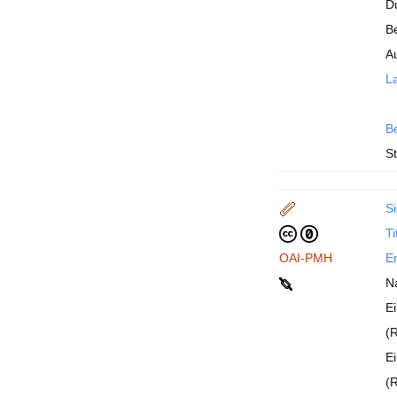
D
B
A
La
B
St
Si
Ti
OAI-PMH
En
N
Ei
(
Ei
(