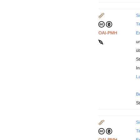
Si
Ti
OAI-PMH
En
u
ü
S
I
La
B
St
Si
Ti
OAI-PMH
En