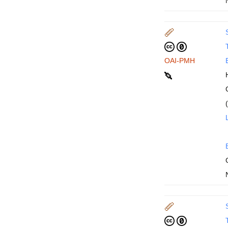
T
OAI-PMH
T