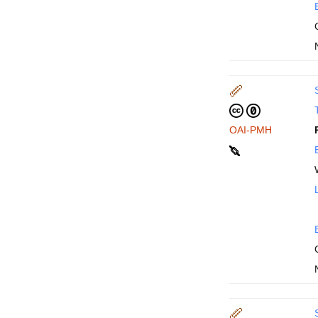
T
OAI-PMH