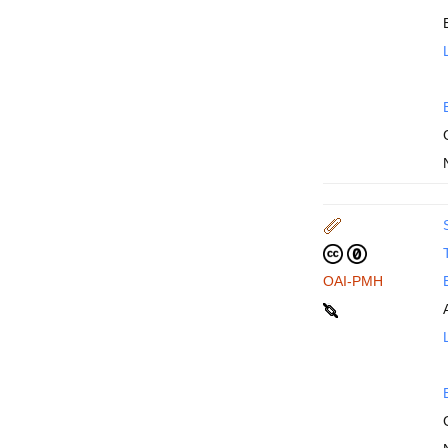
T
OAI-PMH