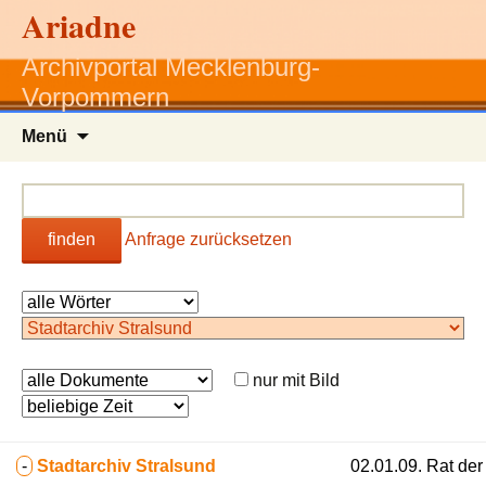
Ariadne
Archivportal Mecklenburg-
Vorpommern
Zum
Menü
Inhalt
springen
finden
Anfrage zurücksetzen
nur mit Bild
-
Stadtarchiv Stralsund
02.01.09. Rat der