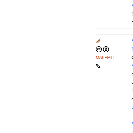
T
OAI-PMH