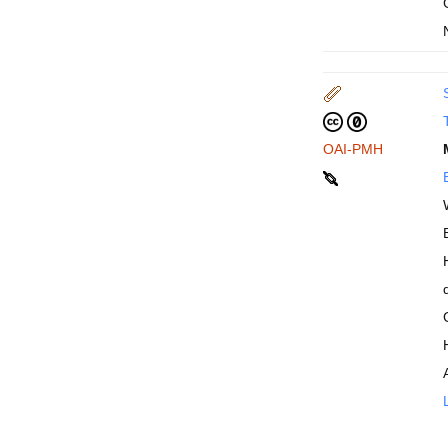
T
OAI-PMH