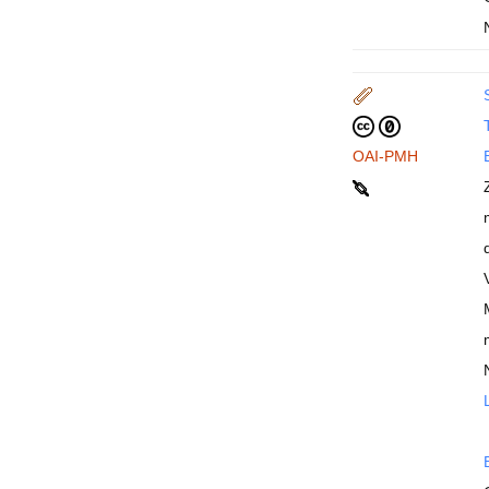
T
OAI-PMH