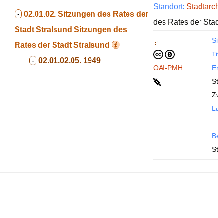
Standort:
Stadtarc
-
02.01.02. Sitzungen des Rates der
des Rates der Stad
Stadt Stralsund
Sitzungen des
Si
Rates der Stadt Stralsund
Ti
-
02.01.02.05. 1949
OAI-PMH
En
S
Z
La
B
St