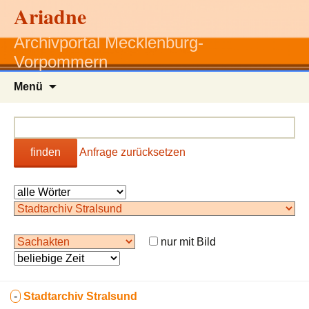
Ariadne
Archivportal Mecklenburg-
Vorpommern
Zum
Menü
Inhalt
springen
finden
Anfrage zurücksetzen
nur mit Bild
-
Stadtarchiv Stralsund