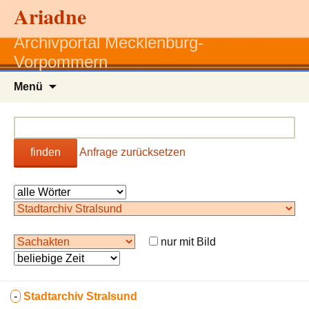
Ariadne
Archivportal Mecklenburg-
Vorpommern
Zum
Menü
Inhalt
springen
finden
Anfrage zurücksetzen
nur mit Bild
-
Stadtarchiv Stralsund