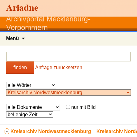
Ariadne
Archivportal Mecklenburg-
Vorpommern
Zum
Menü
Inhalt
springen
finden
Anfrage zurücksetzen
nur mit Bild
-
Kreisarchiv Nordwestmecklenburg
Kreisarchiv Nor