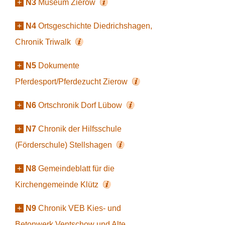
+
N3
Museum Zierow
+
N4
Ortsgeschichte Diedrichshagen,
Chronik Triwalk
+
N5
Dokumente
Pferdesport/Pferdezucht Zierow
+
N6
Ortschronik Dorf Lübow
+
N7
Chronik der Hilfsschule
(Förderschule) Stellshagen
+
N8
Gemeindeblatt für die
Kirchengemeinde Klütz
+
N9
Chronik VEB Kies- und
Betonwerk Ventschow und Alte