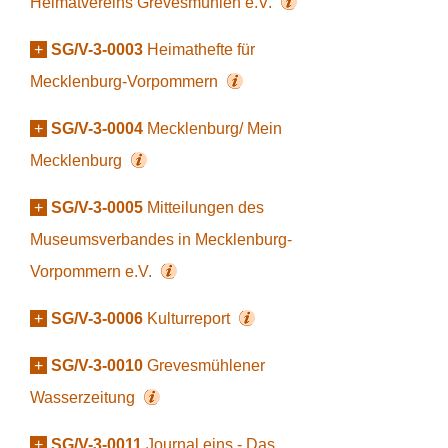
Heimatvereins Grevesmühlen e.V.
+
SG/V-3-0003
Heimathefte für
Mecklenburg-Vorpommern
+
SG/V-3-0004
Mecklenburg/ Mein
Mecklenburg
+
SG/V-3-0005
Mitteilungen des
Museumsverbandes in Mecklenburg-
Vorpommern e.V.
+
SG/V-3-0006
Kulturreport
+
SG/V-3-0010
Grevesmühlener
Wasserzeitung
+
SG/V-3-0011
Journal eins - Das