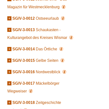
Magazin für Westmecklenburg
+
SG/V-3-0012
Ostseeurlaub
+
SG/V-3-0013
Schaukasten -
Kulturangebot des Kreises Wismar
+
SG/V-3-0014
Das Örtliche
+
SG/V-3-0015
Gelbe Seiten
+
SG/V-3-0016
Nordwestblick
+
SG/V-3-0017
Mäckelbörger
Wegweiser
+
SG/V-3-0018
Zeitgeschichte