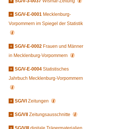
+
SG/V-3-0037
Wismar-Zeitung
+
SG/V-E-0001
Mecklenburg-
Vorpommern im Spiegel der Statistik
+
SG/V-E-0002
Frauen und Männer
in Mecklenburg-Vorpommern
+
SG/V-E-0004
Statistisches
Jahrbuch Mecklenburg-Vorpommern
+
SG/VI
Zeitungen
+
SG/VII
Zeitungsausschnitte
+
SG/VIII
digitale Trägermaterialien