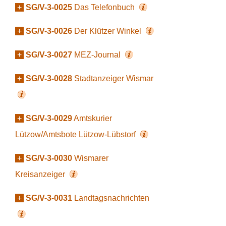
+
SG/V-3-0025
Das Telefonbuch
+
SG/V-3-0026
Der Klützer Winkel
+
SG/V-3-0027
MEZ-Journal
+
SG/V-3-0028
Stadtanzeiger Wismar
+
SG/V-3-0029
Amtskurier
Lützow/Amtsbote Lützow-Lübstorf
+
SG/V-3-0030
Wismarer
Kreisanzeiger
+
SG/V-3-0031
Landtagsnachrichten