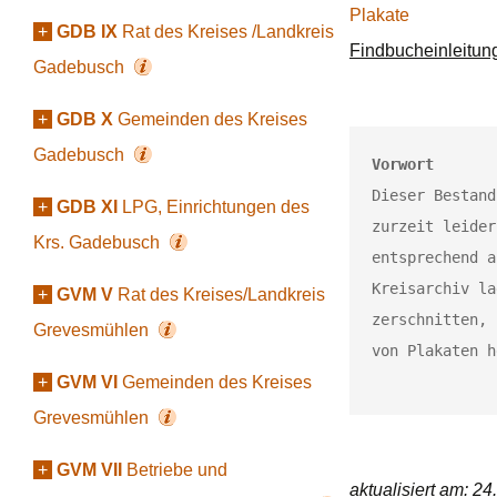
Plakate
+
GDB IX
Rat des Kreises /Landkreis
Findbucheinleitun
Gadebusch
+
GDB X
Gemeinden des Kreises
Gadebusch
Vorwort
Dieser Bestand
+
GDB XI
LPG, Einrichtungen des
zurzeit leider
Krs. Gadebusch
entsprechend a
Kreisarchiv la
+
GVM V
Rat des Kreises/Landkreis
zerschnitten, 
Grevesmühlen
von Plakaten h
+
GVM VI
Gemeinden des Kreises
Grevesmühlen
+
GVM VII
Betriebe und
aktualisiert am: 2