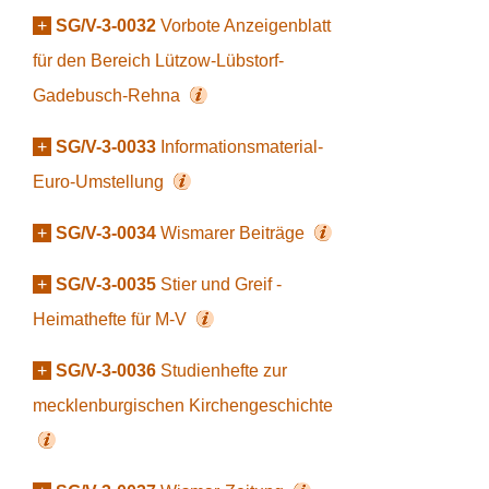
+
SG/V-3-0032
Vorbote Anzeigenblatt
für den Bereich Lützow-Lübstorf-
Gadebusch-Rehna
+
SG/V-3-0033
Informationsmaterial-
Euro-Umstellung
+
SG/V-3-0034
Wismarer Beiträge
+
SG/V-3-0035
Stier und Greif -
Heimathefte für M-V
+
SG/V-3-0036
Studienhefte zur
mecklenburgischen Kirchengeschichte