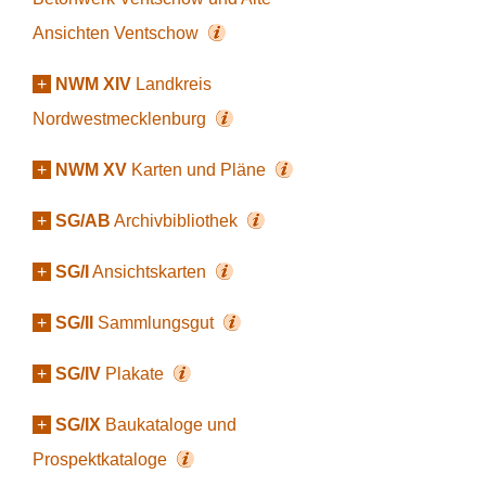
Ansichten Ventschow
+
NWM XIV
Landkreis
Nordwestmecklenburg
+
NWM XV
Karten und Pläne
+
SG/AB
Archivbibliothek
+
SG/I
Ansichtskarten
+
SG/II
Sammlungsgut
+
SG/IV
Plakate
+
SG/IX
Baukataloge und
Prospektkataloge