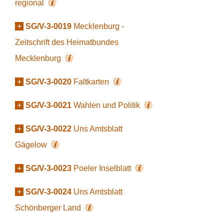
regional
+
SG/V-3-0019
Mecklenburg -
Zeitschrift des Heimatbundes
Mecklenburg
+
SG/V-3-0020
Faltkarten
+
SG/V-3-0021
Wahlen und Politik
+
SG/V-3-0022
Uns Amtsblatt
Gägelow
+
SG/V-3-0023
Poeler Inselblatt
+
SG/V-3-0024
Uns Amtsblatt
Schönberger Land