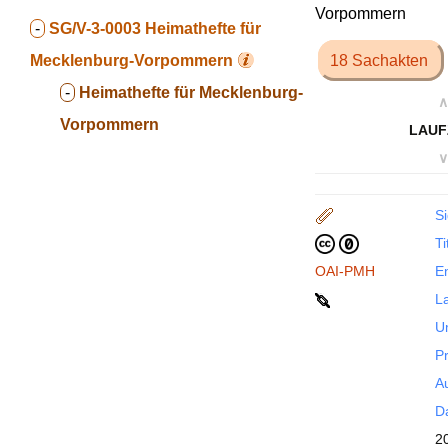
Vorpommern
-
SG/V-3-0003
Heimathefte für
Mecklenburg-Vorpommern
18 Sachakten
-
Heimathefte für Mecklenburg-
∧
Vorpommern
LAUF
∨
Si
Ti
OAI-PMH
En
La
U
P
Au
Da
2