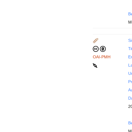
B
M
Si
Ti
OAI-PMH
En
La
U
P
Au
Da
20
B
M