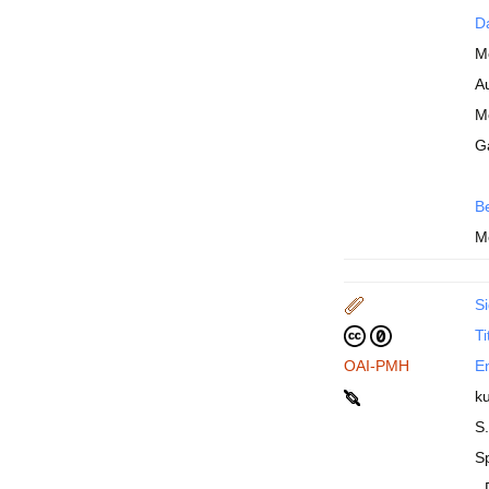
Da
Me
A
M
G
B
M
Si
Ti
OAI-PMH
En
ku
S
Sp
-