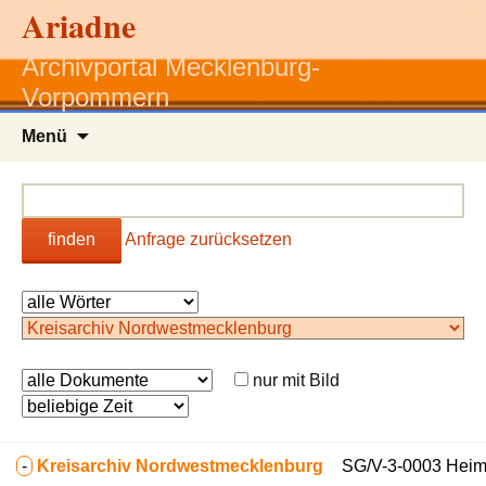
Ariadne
Archivportal Mecklenburg-
Vorpommern
Zum
Menü
Inhalt
springen
finden
Anfrage zurücksetzen
nur mit Bild
-
Kreisarchiv Nordwestmecklenburg
SG/V-3-0003 Heima