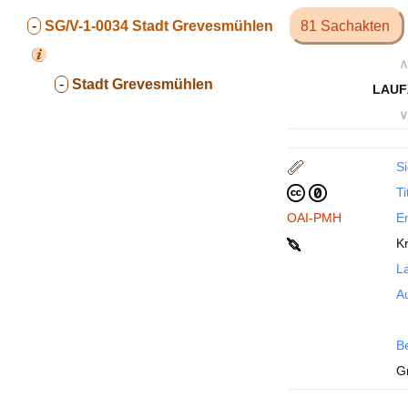
-
SG/V-1-0034
Stadt Grevesmühlen
81 Sachakten
∧
-
Stadt Grevesmühlen
LAUF
∨
Si
Ti
OAI-PMH
En
Kr
La
Au
B
G