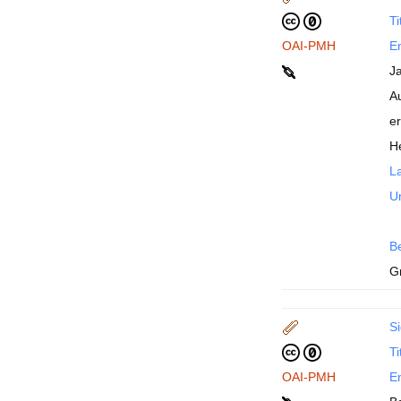
Ti
OAI-PMH
En
J
A
e
He
La
U
B
G
Si
Ti
OAI-PMH
En