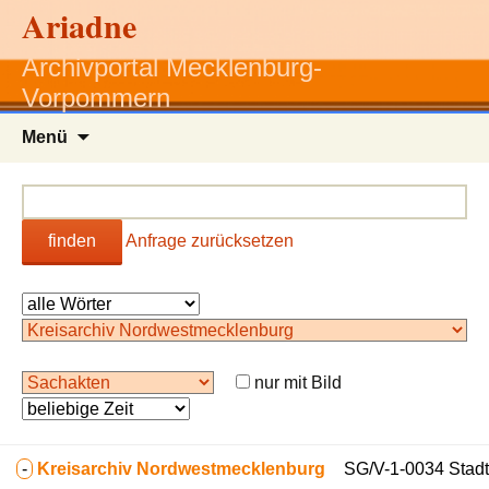
Ariadne
Archivportal Mecklenburg-
Vorpommern
Zum
Menü
Inhalt
springen
finden
Anfrage zurücksetzen
nur mit Bild
-
Kreisarchiv Nordwestmecklenburg
SG/V-1-0034 Stadt