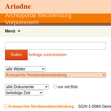
Ariadne
Archivportal Mecklenburg-
Vorpommern
Zum
Menü
Inhalt
springen
finden
Anfrage zurücksetzen
nur mit Bild
-
Kreisarchiv Nordwestmecklenburg
SG/V-1-0084 Geme