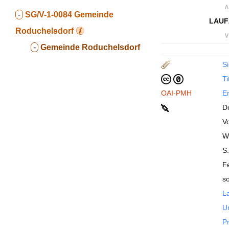
∧
-
SG/V-1-0084
Gemeinde
LAUF
Roduchelsdorf
∨
-
Gemeinde Roduchelsdorf
Si
Ti
OAI-PMH
En
Do
V
W
S
F
so
La
U
P