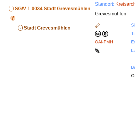
Standort:
Kreisarc
-
SG/V-1-0034
Stadt Grevesmühlen
Grevesmühlen
Si
-
Stadt Grevesmühlen
Ti
OAI-PMH
En
La
B
G