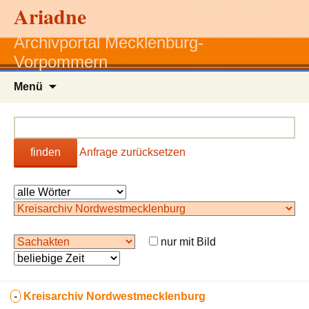
Ariadne
Archivportal Mecklenburg-
Vorpommern
Zum
Menü
Inhalt
springen
finden
Anfrage zurücksetzen
nur mit Bild
-
Kreisarchiv Nordwestmecklenburg