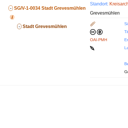
Standort:
Kreisarc
-
SG/V-1-0034
Stadt Grevesmühlen
Grevesmühlen
Si
-
Stadt Grevesmühlen
Ti
OAI-PMH
En
La
B
G