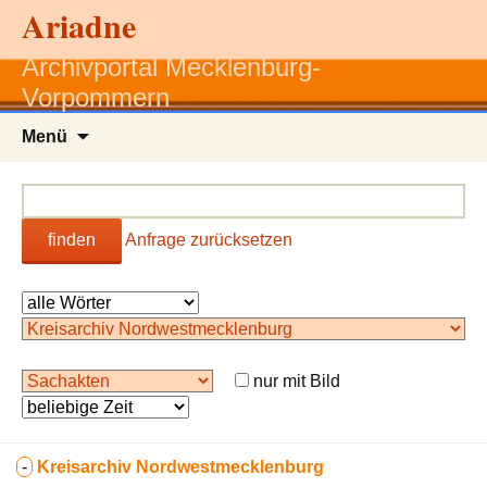
Ariadne
Archivportal Mecklenburg-
Vorpommern
Zum
Menü
Inhalt
springen
finden
Anfrage zurücksetzen
nur mit Bild
-
Kreisarchiv Nordwestmecklenburg