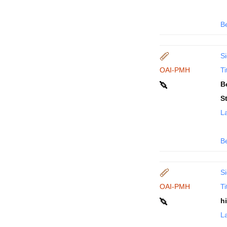
B
Si
OAI-PMH
Ti
B
S
La
B
Si
OAI-PMH
Ti
h
La