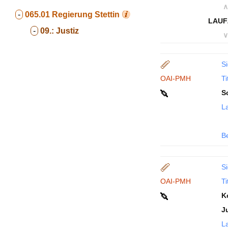
∧
-
065.01
Regierung Stettin
LAUF
-
09.:
Justiz
∨
Si
OAI-PMH
Ti
S
La
B
Si
OAI-PMH
Ti
K
J
La