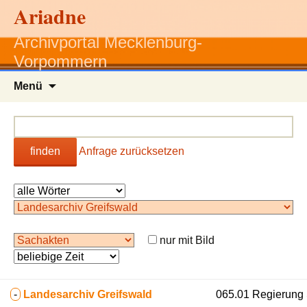
Ariadne
Archivportal Mecklenburg-
Vorpommern
Zum
Menü
Inhalt
springen
finden
Anfrage zurücksetzen
nur mit Bild
-
Landesarchiv Greifswald
065.01 Regierung St