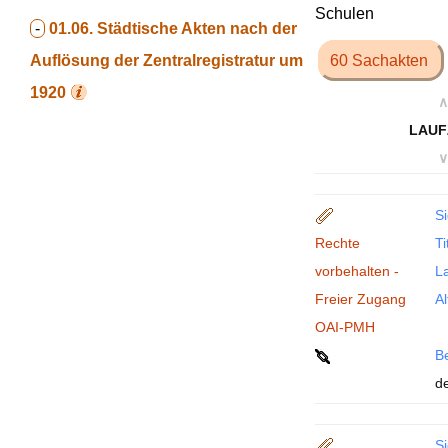
Schulen
-
01.06.
Städtische Akten nach der
Auflösung der Zentralregistratur um
60 Sachakten
1920
∧
LAUF
∨
Si
Rechte
Ti
vorbehalten -
La
Freier Zugang
Al
OAI-PMH
B
de
Si