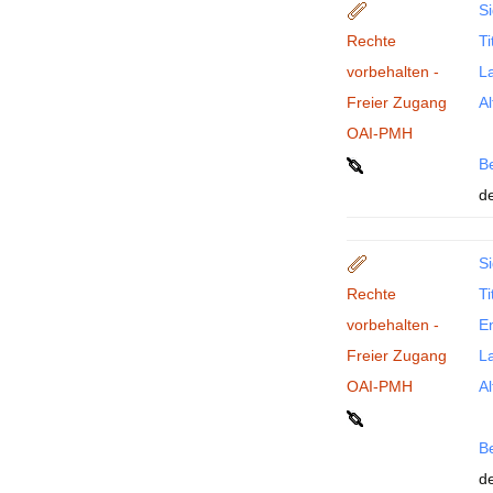
Si
Rechte
Ti
vorbehalten -
La
Freier Zugang
Al
OAI-PMH
B
de
Si
Rechte
Ti
vorbehalten -
En
Freier Zugang
La
OAI-PMH
Al
B
de