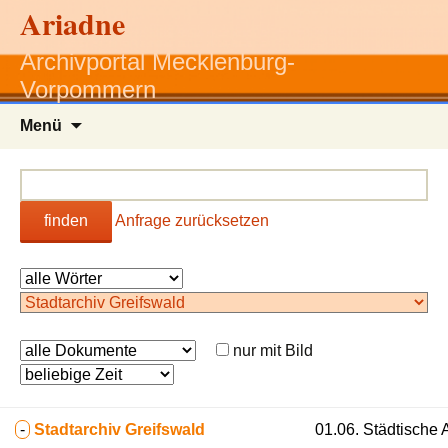
Ariadne
Archivportal Mecklenburg-
Vorpommern
Zum
Menü
Inhalt
springen
finden
Anfrage zurücksetzen
nur mit Bild
-
Stadtarchiv Greifswald
01.06. Städtische 