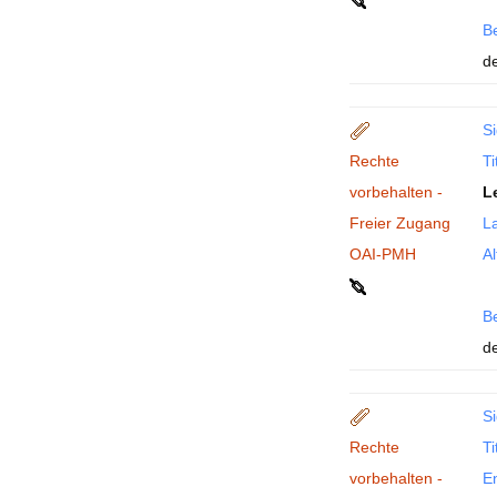
B
de
Si
Rechte
Ti
vorbehalten -
L
Freier Zugang
La
OAI-PMH
Al
B
de
Si
Rechte
Ti
vorbehalten -
En