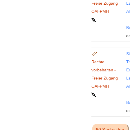
Freier Zugang
La
OAI-PMH
Al
B
de
Si
Rechte
Ti
vorbehalten -
En
Freier Zugang
La
OAI-PMH
Al
B
de
60 Sachakten