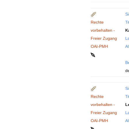
Si
Rechte
Ti
vorbehalten -
K
Freier Zugang
La
OAI-PMH
Al
B
de
Si
Rechte
Ti
vorbehalten -
L
Freier Zugang
La
OAI-PMH
Al