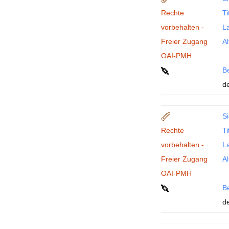
Rechte
Ti
vorbehalten -
La
Freier Zugang
Al
OAI-PMH
B
de
Si
Rechte
Ti
vorbehalten -
La
Freier Zugang
Al
OAI-PMH
B
de