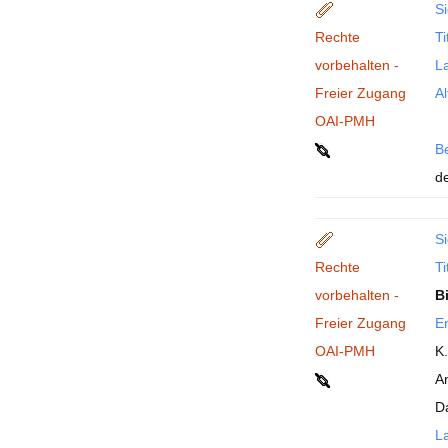
Si
Rechte
Ti
vorbehalten -
La
Freier Zugang
Al
OAI-PMH
B
de
Si
Rechte
Ti
vorbehalten -
B
Freier Zugang
En
OAI-PMH
K
A
D
La