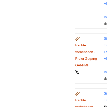
Al
B
de
Si
Rechte
Ti
vorbehalten -
La
Freier Zugang
Al
OAI-PMH
B
de
Si
Rechte
Ti
vorbehalten -
S