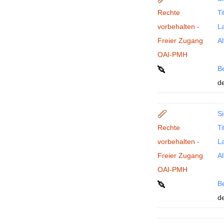
Rechte
Ti
vorbehalten -
La
Freier Zugang
Al
OAI-PMH
B
de
Si
Rechte
Ti
vorbehalten -
La
Freier Zugang
Al
OAI-PMH
B
de