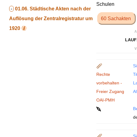
Schulen
-
01.06.
Städtische Akten nach der
Auflösung der Zentralregistratur um
60 Sachakten
1920
∧
LAUF
∨
Si
Rechte
Ti
vorbehalten -
La
Freier Zugang
Al
OAI-PMH
B
de
Si