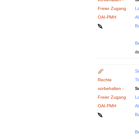
Freier Zugang
La
OAI-PMH
Al
B
B
de
Si
Rechte
Ti
vorbehalten -
S
Freier Zugang
La
OAI-PMH
Al
B
B