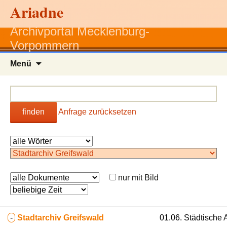
Ariadne
Archivportal Mecklenburg-
Vorpommern
Zum
Menü
Inhalt
springen
finden
Anfrage zurücksetzen
nur mit Bild
-
Stadtarchiv Greifswald
01.06. Städtische 