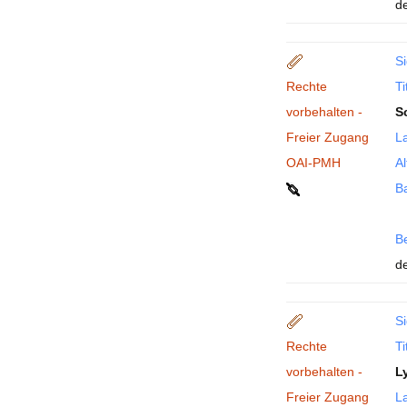
de
Si
Rechte
Ti
vorbehalten -
S
Freier Zugang
La
OAI-PMH
Al
B
B
de
Si
Rechte
Ti
vorbehalten -
L
Freier Zugang
La