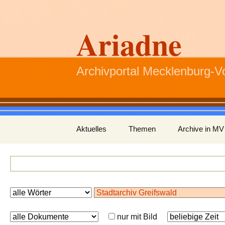
Ariadne
Archivportal Mecklenburg-
Zum
Aktuelles
Themen
Archive in MV
Inhalt
springen
nur mit Bild