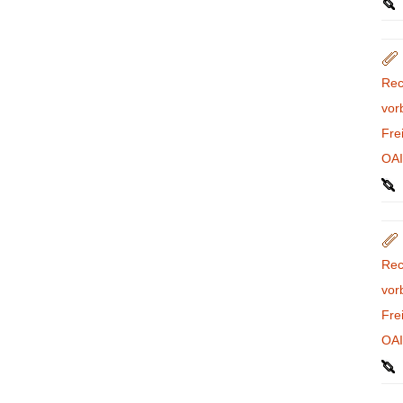
Rec
vor
Fre
OA
Rec
vor
Fre
OA