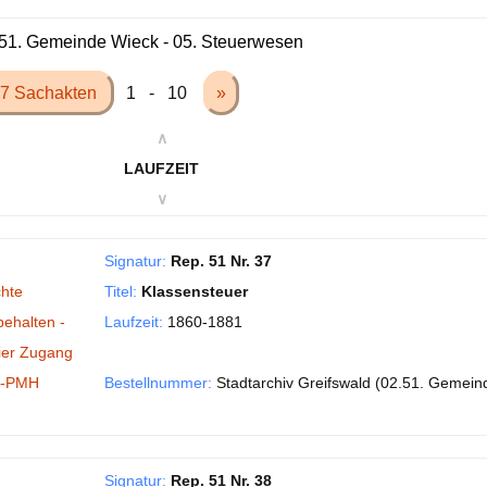
51. Gemeinde Wieck - 05. Steuerwesen
7 Sachakten
1 - 10
»
∧
LAUFZEIT
∨
Signatur:
Rep. 51 Nr. 37
hte
Titel:
Klassensteuer
behalten -
Laufzeit:
1860-1881
ier Zugang
I-PMH
Bestellnummer:
Stadtarchiv Greifswald (02.51. Gemein
Signatur:
Rep. 51 Nr. 38