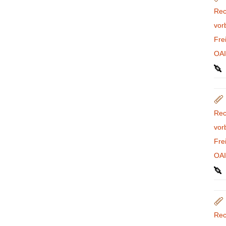
Rec
vor
Fre
OA
Rec
vor
Fre
OA
Rec