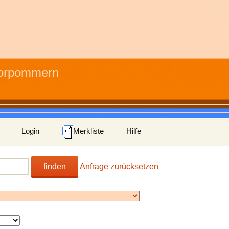
Vorpommern
Login
Merkliste
Hilfe
finden
Anfrage zurücksetzen