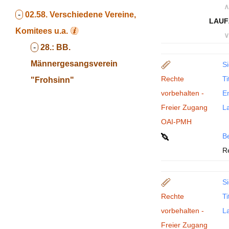
∧
-
02.58.
Verschiedene Vereine,
LAUF
Komitees u.a.
∨
-
28.:
BB.
Männergesangsverein
Si
Rechte
Ti
"Frohsinn"
vorbehalten -
En
Freier Zugang
La
OAI-PMH
B
R
Si
Rechte
Ti
vorbehalten -
La
Freier Zugang