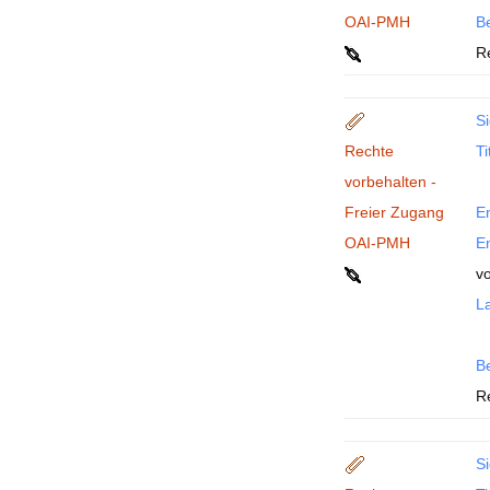
OAI-PMH
B
R
Si
Rechte
Ti
vorbehalten -
Freier Zugang
En
OAI-PMH
En
v
La
B
R
Si