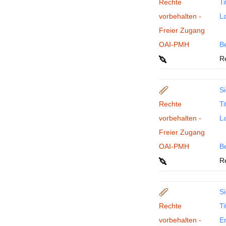
Rechte
Ti
vorbehalten -
La
Freier Zugang
OAI-PMH
B
R
Si
Rechte
Ti
vorbehalten -
La
Freier Zugang
OAI-PMH
B
R
Si
Rechte
Ti
vorbehalten -
En