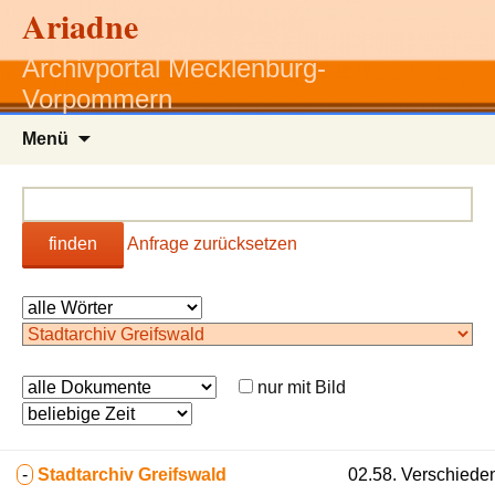
Ariadne
Archivportal Mecklenburg-
Vorpommern
Zum
Menü
Inhalt
springen
finden
Anfrage zurücksetzen
nur mit Bild
-
Stadtarchiv Greifswald
02.58. Verschiede