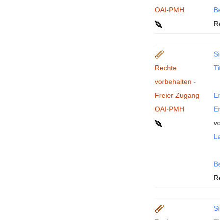
OAI-PMH
B
R
Si
Rechte
Ti
vorbehalten -
Freier Zugang
En
OAI-PMH
En
v
La
B
R
Si