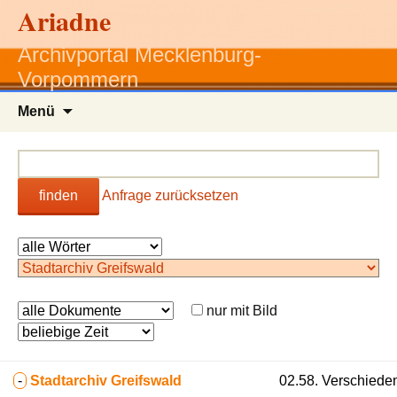
Ariadne
Archivportal Mecklenburg-
Vorpommern
Zum
Menü
Inhalt
springen
finden
Anfrage zurücksetzen
nur mit Bild
-
Stadtarchiv Greifswald
02.58. Verschiede