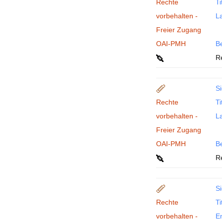
Rechte
Ti
vorbehalten -
La
Freier Zugang
OAI-PMH
B
R
Si
Rechte
Ti
vorbehalten -
La
Freier Zugang
OAI-PMH
B
R
Si
Rechte
Ti
vorbehalten -
En