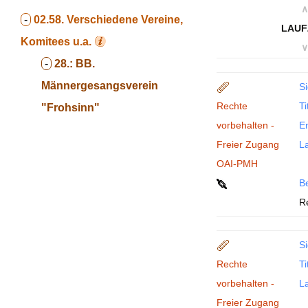
∧
-
02.58.
Verschiedene Vereine,
LAUF
Komitees u.a.
∨
-
28.:
BB.
Männergesangsverein
Si
Rechte
Ti
"Frohsinn"
vorbehalten -
En
Freier Zugang
La
OAI-PMH
B
R
Si
Rechte
Ti
vorbehalten -
La
Freier Zugang