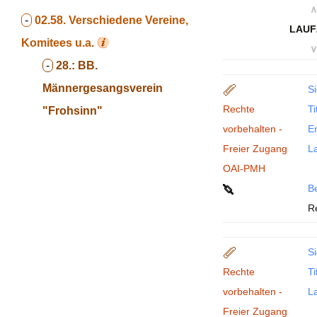
∧
-
02.58.
Verschiedene Vereine,
LAUF
Komitees u.a.
∨
-
28.:
BB.
Männergesangsverein
Si
Rechte
Ti
"Frohsinn"
vorbehalten -
En
Freier Zugang
La
OAI-PMH
B
R
Si
Rechte
Ti
vorbehalten -
La
Freier Zugang