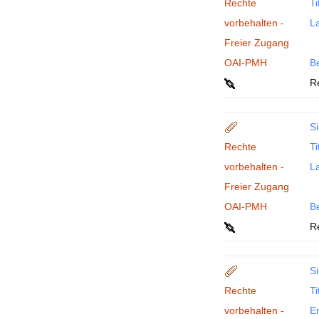
Rechte
Ti
vorbehalten -
La
Freier Zugang
OAI-PMH
B
R
Si
Rechte
Ti
vorbehalten -
La
Freier Zugang
OAI-PMH
B
R
Si
Rechte
Ti
vorbehalten -
En