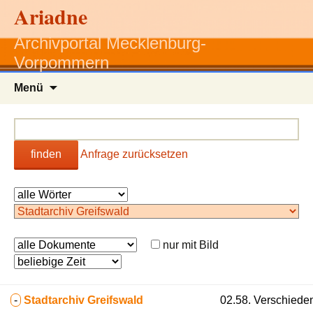
Ariadne
Archivportal Mecklenburg-
Vorpommern
Zum
Menü
Inhalt
springen
finden
Anfrage zurücksetzen
nur mit Bild
-
Stadtarchiv Greifswald
02.58. Verschiede