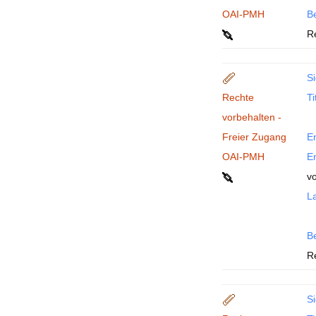
OAI-PMH
B
R
Si
Rechte
Ti
vorbehalten -
Freier Zugang
En
OAI-PMH
En
v
La
B
R
Si