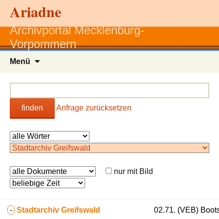
Ariadne
Archivportal Mecklenburg-
Vorpommern
Zum
Menü
Inhalt
springen
finden
Anfrage zurücksetzen
nur mit Bild
-
Stadtarchiv Greifswald
02.71. (VEB) Boots