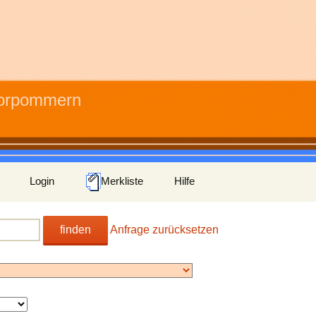
Vorpommern
Login
Merkliste
Hilfe
finden
Anfrage zurücksetzen