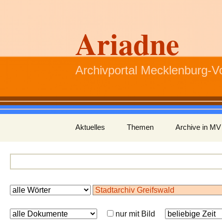
Ariadne
Archivportal Mecklenburg-
Zum
Aktuelles
Themen
Archive in MV
Inhalt
springen
nur mit Bild