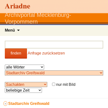
Ariadne
Archivportal Mecklenburg-
Vorpommern
Zum
Menü
Inhalt
springen
finden
Anfrage zurücksetzen
nur mit Bild
-
Stadtarchiv Greifswald