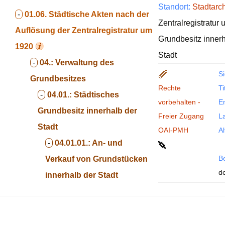
Standort:
Stadtarc
-
01.06.
Städtische Akten nach der
Zentralregistratur
Auflösung der Zentralregistratur um
Grundbesitz innerh
1920
Stadt
-
04.:
Verwaltung des
Si
Grundbesitzes
Rechte
Ti
-
04.01.:
Städtisches
vorbehalten -
En
Grundbesitz innerhalb der
Freier Zugang
La
Stadt
OAI-PMH
Al
-
04.01.01.:
An- und
B
Verkauf von Grundstücken
d
innerhalb der Stadt