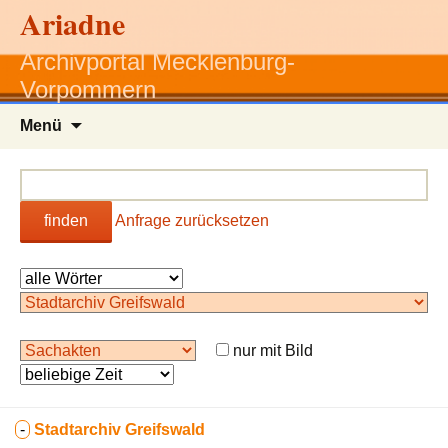
Ariadne
Archivportal Mecklenburg-
Vorpommern
Zum
Menü
Inhalt
springen
finden
Anfrage zurücksetzen
nur mit Bild
-
Stadtarchiv Greifswald