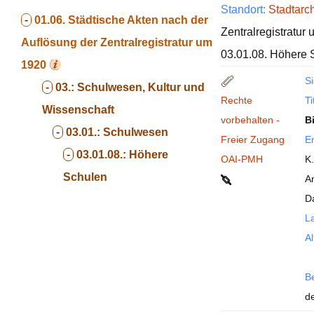
Standort:
Stadtarc
-
01.06.
Städtische Akten nach der
Zentralregistratur
Auflösung der Zentralregistratur um
03.01.08. Höhere 
1920
Si
-
03.:
Schulwesen, Kultur und
Rechte
Ti
Wissenschaft
vorbehalten -
B
-
03.01.:
Schulwesen
Freier Zugang
En
-
03.01.08.:
Höhere
OAI-PMH
K
Schulen
A
D
La
Al
B
de